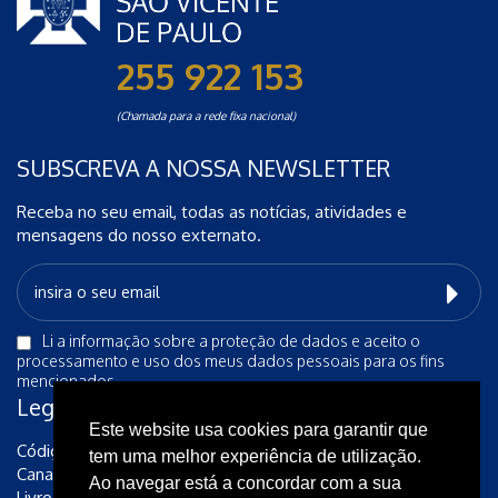
255 922 153
(Chamada para a rede fixa nacional)
SUBSCREVA A NOSSA NEWSLETTER
Receba no seu email, todas as notícias, atividades e
mensagens do nosso externato.
Li a
informação sobre a proteção de dados
e aceito o
processamento e uso dos meus dados pessoais para os fins
mencionados.
Legais
Este website usa cookies para garantir que
Código de Conduta Ética
tem uma melhor experiência de utilização.
Canal de Denúncias
Ao navegar está a concordar com a sua
Livro de reclamações