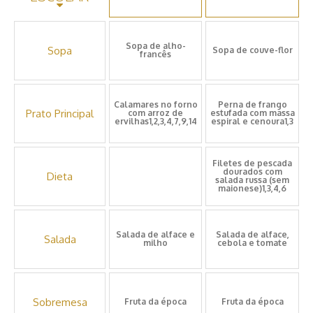
Sopa de alho-
Sopa
Sopa de couve-flor
francês
Calamares no forno
Perna de frango
Prato Principal
com arroz de
estufada com massa
ervilhas1,2,3,4,7,9,14
espiral e cenoura1,3
Filetes de pescada
dourados com
Dieta
salada russa (sem
maionese)1,3,4,6
Salada de alface e
Salada de alface,
Salada
milho
cebola e tomate
Sobremesa
Fruta da época
Fruta da época