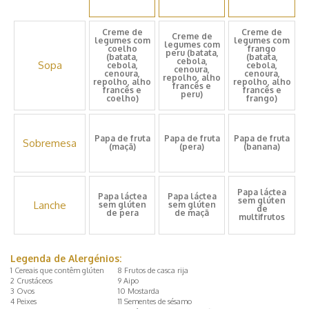
Creme de
Creme de
Creme de
legumes com
legumes com
legumes com
coelho
frango
peru (batata,
(batata,
(batata,
cebola,
Sopa
cebola,
cebola,
cenoura,
cenoura,
cenoura,
repolho, alho
repolho, alho
repolho, alho
francês e
francês e
francês e
peru)
coelho)
frango)
Papa de fruta
Papa de fruta
Papa de fruta
Sobremesa
(maçã)
(pera)
(banana)
Papa láctea
Papa láctea
Papa láctea
sem glúten
Lanche
sem glúten
sem glúten
de
de pera
de maçã
multifrutos
Legenda de Alergénios:
1 Cereais que contêm glúten
8 Frutos de casca rija
2 Crustáceos
9 Aipo
3 Ovos
10 Mostarda
4 Peixes
11 Sementes de sésamo