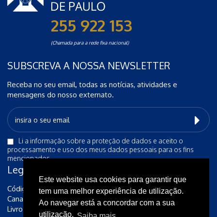
255 922 153
(Chamada para a rede fixa nacional)
SUBSCREVA A NOSSA NEWSLETTER
Receba no seu email, todas as notícias, atividades e
mensagens do nosso externato.
Li a
informação sobre a proteção de dados
e aceito o
processamento e uso dos meus dados pessoais para os fins
mencionados.
Legais
Este website usa cookies para garantir que
Código de Conduta Ética
tem uma melhor experiência de utilização.
Canal de Denúncias
Ao navegar está a concordar com a sua
Livro de reclamações
utilização.
Saiba mais