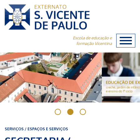
Escola de educação e
Toggl
formação Vicentina
naviga
SERVIÇOS / ESPAÇOS E SERVIÇOS