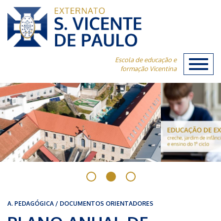
Escola de educação e
Toggl
formação Vicentina
naviga
A. PEDAGÓGICA / DOCUMENTOS ORIENTADORES