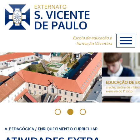
Escola de educação e
Toggl
formação Vicentina
naviga
A. PEDAGÓGICA / ENRIQUECIMENTO CURRICULAR