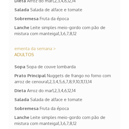
Dieta
Arroz do mar1,2,3,4,6,12,14
Salada
Salada de alface e tomate
Sobremesa
Fruta da época
Lanche
Leite simples meio-gordo com pão de
mistura com manteiga1,3,6,7,8,12
ementa da semana >
ADULTOS
Sopa
Sopa de couve lombarda
Prato Principal
Nuggets de frango no forno com
arroz de cenoura1,2,3,4,5,6,7,8,9,10,11,13,14
Dieta
Arroz do mar1,2,3,4,6,12,14
Salada
Salada de alface e tomate
Sobremesa
Fruta da época
Lanche
Leite simples meio-gordo com pão de
mistura com manteiga1,3,6,7,8,12