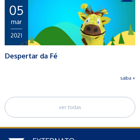
05
mar
2021
Despertar da Fé
saiba +
ver todas