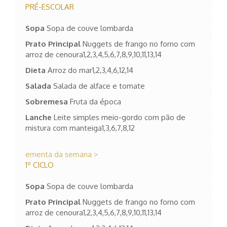
PRÉ-ESCOLAR
Sopa
Sopa de couve lombarda
Prato Principal
Nuggets de frango no forno com
arroz de cenoura1,2,3,4,5,6,7,8,9,10,11,13,14
Dieta
Arroz do mar1,2,3,4,6,12,14
Salada
Salada de alface e tomate
Sobremesa
Fruta da época
Lanche
Leite simples meio-gordo com pão de
mistura com manteiga1,3,6,7,8,12
ementa da semana >
1º CICLO
Sopa
Sopa de couve lombarda
Prato Principal
Nuggets de frango no forno com
arroz de cenoura1,2,3,4,5,6,7,8,9,10,11,13,14