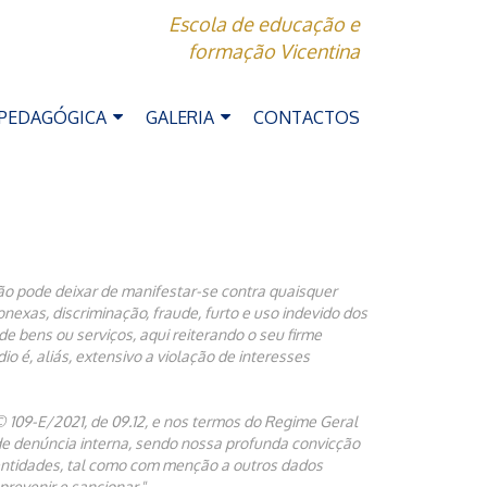
Escola de educação e
formação Vicentina
 PEDAGÓGICA
GALERIA
CONTACTOS
não pode deixar de manifestar-se contra quaisquer
nexas, discriminação, fraude, furto e uso indevido dos
de bens ou serviços, aqui reiterando o seu firme
 é, aliás, extensivo a violação de interesses
 109-E/2021, de 09.12, e nos termos do Regime Geral
l de denúncia interna, sendo nossa profunda convicção
entidades, tal como com menção a outros dados
revenir e sancionar."