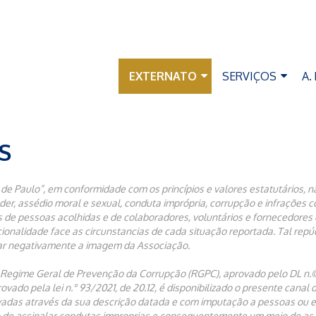
EXTERNATO
SERVIÇOS
A.
S
de Paulo”, em conformidade com os princípios e valores estatutários, 
er, assédio moral e sexual, conduta imprópria, corrupção e infrações co
os de pessoas acolhidas e de colaboradores, voluntários e fornecedores 
alidade face as circunstancias de cada situação reportada. Tal repúdio
ar negativamente a imagem da Associação.
o Regime Geral de Prevenção da Corrupção (RGPC), aprovado pelo DL n.©
vado pela lei n.° 93/2021, de 20.12, é disponibilizado o presente cana
vadas através da sua descrição datada e com imputação a pessoas ou 
o de assinalar condutas improprias e consequentemente um meio de as p